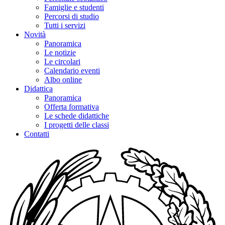
Famiglie e studenti
Percorsi di studio
Tutti i servizi
Novità
Panoramica
Le notizie
Le circolari
Calendario eventi
Albo online
Didattica
Panoramica
Offerta formativa
Le schede didattiche
I progetti delle classi
Contatti