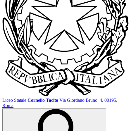
Liceo Statale
Cornelio Tacito
Via Giordano Bruno, 4, 00195,
Roma