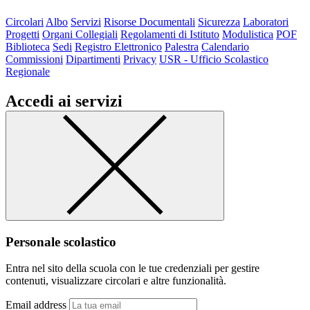
Circolari
Albo
Servizi
Risorse Documentali
Sicurezza
Laboratori
Progetti
Organi Collegiali
Regolamenti di Istituto
Modulistica
POF
Biblioteca
Sedi
Registro Elettronico
Palestra
Calendario
Commissioni
Dipartimenti
Privacy
USR - Ufficio Scolastico
Regionale
Accedi ai servizi
Personale scolastico
Entra nel sito della scuola con le tue credenziali per gestire
contenuti, visualizzare circolari e altre funzionalità.
Email address