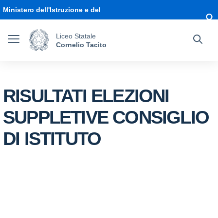
Vai ai contenuti
Vai al menu di navigazione
Vai al footer
Ministero dell'Istruzione e del
Merito
Liceo Statale
Cornelio Tacito
RISULTATI ELEZIONI
SUPPLETIVE CONSIGLIO
DI ISTITUTO