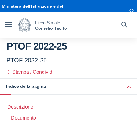
Vai ai contenuti
Vai al menu di navigazione
Vai al footer
Ministero dell'Istruzione e del
Merito
Liceo Statale
Cornelio Tacito
PTOF 2022-25
PTOF 2022-25
Stampa / Condividi
Indice della pagina
Descrizione
Il Documento