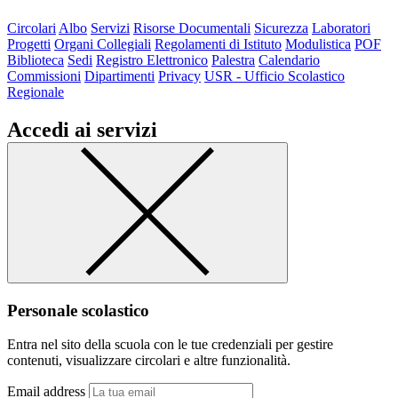
Circolari
Albo
Servizi
Risorse Documentali
Sicurezza
Laboratori
Progetti
Organi Collegiali
Regolamenti di Istituto
Modulistica
POF
Biblioteca
Sedi
Registro Elettronico
Palestra
Calendario
Commissioni
Dipartimenti
Privacy
USR - Ufficio Scolastico
Regionale
Accedi ai servizi
Personale scolastico
Entra nel sito della scuola con le tue credenziali per gestire
contenuti, visualizzare circolari e altre funzionalità.
Email address