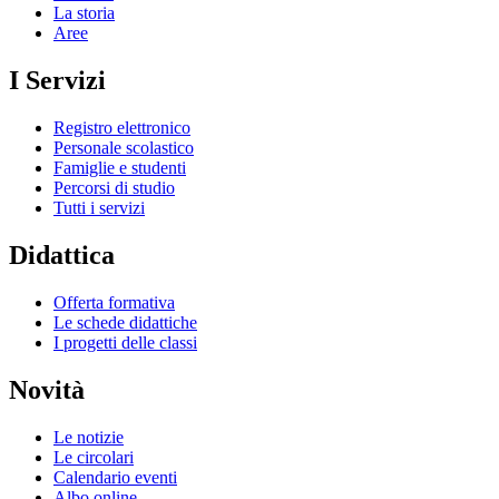
La storia
Aree
I Servizi
Registro elettronico
Personale scolastico
Famiglie e studenti
Percorsi di studio
Tutti i servizi
Didattica
Offerta formativa
Le schede didattiche
I progetti delle classi
Novità
Le notizie
Le circolari
Calendario eventi
Albo online