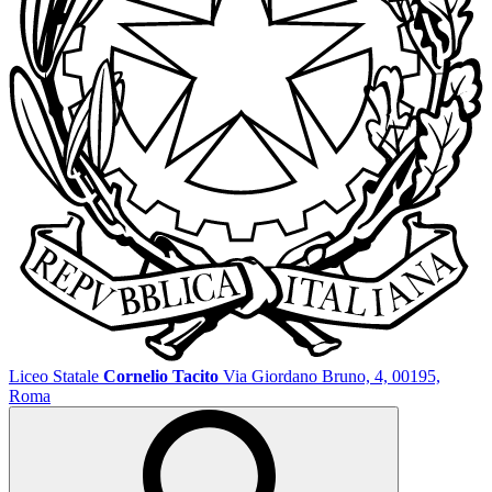
Liceo Statale
Cornelio Tacito
Via Giordano Bruno, 4, 00195,
Roma