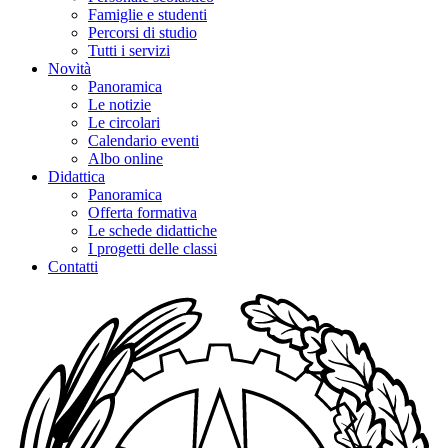
Famiglie e studenti
Percorsi di studio
Tutti i servizi
Novità
Panoramica
Le notizie
Le circolari
Calendario eventi
Albo online
Didattica
Panoramica
Offerta formativa
Le schede didattiche
I progetti delle classi
Contatti