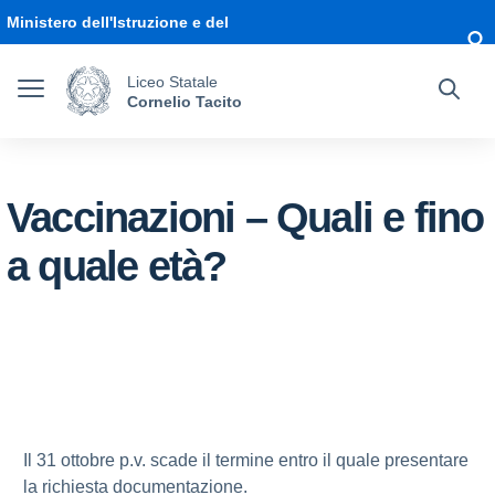
Vai ai contenuti
Vai al menu di navigazione
Vai al footer
Ministero dell'Istruzione e del
Merito
Liceo Statale
Cornelio Tacito
Vaccinazioni – Quali e fino
a quale età?
Il 31 ottobre p.v. scade il termine entro il quale presentare
la richiesta documentazione.