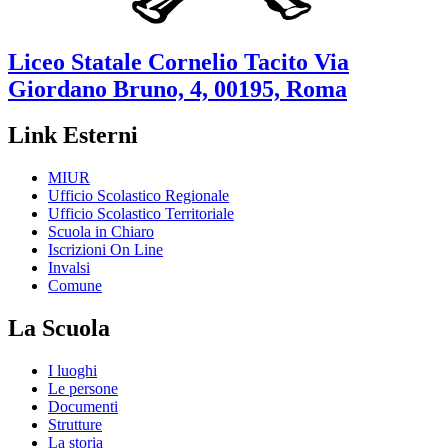
Liceo Statale
Cornelio Tacito
Via
Giordano Bruno, 4, 00195, Roma
Link Esterni
MIUR
Ufficio Scolastico Regionale
Ufficio Scolastico Territoriale
Scuola in Chiaro
Iscrizioni On Line
Invalsi
Comune
La Scuola
I luoghi
Le persone
Documenti
Strutture
La storia