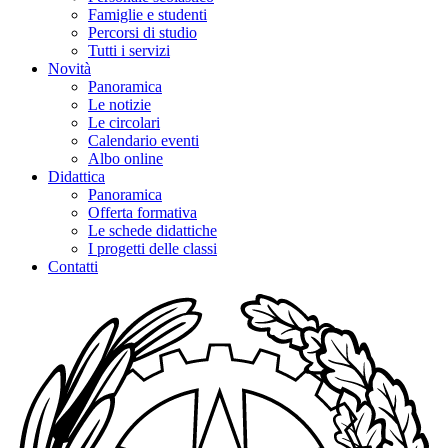
Famiglie e studenti
Percorsi di studio
Tutti i servizi
Novità
Panoramica
Le notizie
Le circolari
Calendario eventi
Albo online
Didattica
Panoramica
Offerta formativa
Le schede didattiche
I progetti delle classi
Contatti