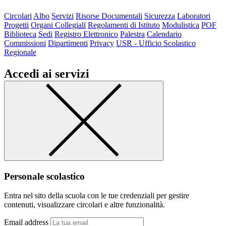
Circolari
Albo
Servizi
Risorse Documentali
Sicurezza
Laboratori
Progetti
Organi Collegiali
Regolamenti di Istituto
Modulistica
POF
Biblioteca
Sedi
Registro Elettronico
Palestra
Calendario
Commissioni
Dipartimenti
Privacy
USR - Ufficio Scolastico
Regionale
Accedi ai servizi
Personale scolastico
Entra nel sito della scuola con le tue credenziali per gestire
contenuti, visualizzare circolari e altre funzionalità.
Email address