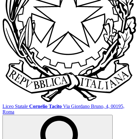
Liceo Statale
Cornelio Tacito
Via Giordano Bruno, 4, 00195,
Roma