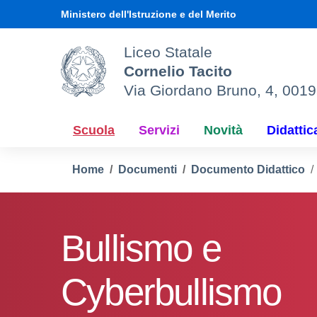
Vai ai contenuti
Vai al menu di navigazione
Vai al footer
Ministero dell'Istruzione e del Merito
Liceo Statale
Cornelio Tacito
Via Giordano Bruno, 4, 001
Scuola
Servizi
Novità
Didattic
Home
Documenti
Documento Didattico
Bullismo e
Cyberbullismo