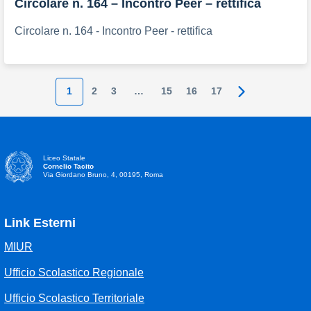
Circolare n. 164 – Incontro Peer – rettifica
Circolare n. 164 - Incontro Peer - rettifica
1
2
3
…
15
16
17
Pagina succes
Liceo Statale
Cornelio Tacito
Via Giordano Bruno, 4, 00195, Roma
Link Esterni
MIUR
Ufficio Scolastico Regionale
Ufficio Scolastico Territoriale