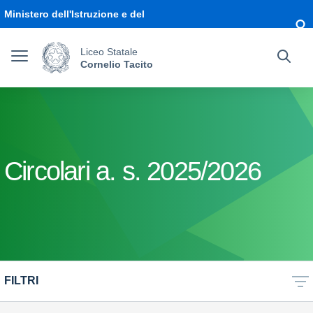
Vai ai contenuti
Vai al menu di navigazione
Vai al footer
Ministero dell'Istruzione e del
Merito
Liceo Statale
Cornelio Tacito
Circolari a. s. 2025/2026
FILTRI