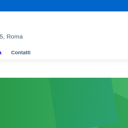
95, Roma
a
Contatti