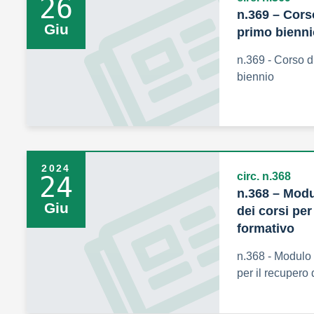
26
n.369 – Cors
Giu
primo bienni
n.369 - Corso 
biennio
2024
circ. n.368
24
n.368 – Modu
Giu
dei corsi per
formativo
n.368 - Modulo 
per il recupero 