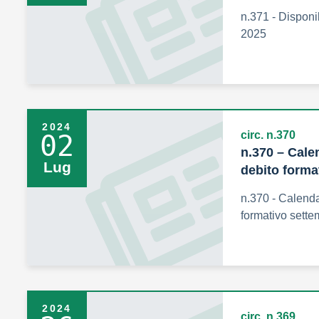
n.371 - Disponi
2025
2024
circ. n.370
02
n.370 – Cale
Lug
debito forma
n.370 - Calend
formativo sett
2024
circ. n.369