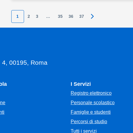
1
2
3
…
35
36
37
Pagina successiva
, 4, 00195, Roma
ola
I Servizi
Registro elettronico
Personale scolastico
one
Famiglie e studenti
ti
Percorsi di studio
Tutti i servizi