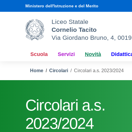
Vai ai contenuti
Vai al menu di navigazione
Vai al footer
Ministero dell'Istruzione e del Merito
Liceo Statale
Cornelio Tacito
Via Giordano Bruno, 4, 001
Scuola
Servizi
Novità
Didattic
Home
Circolari
Circolari a.s. 2023/2024
Circolari a.s.
2023/2024