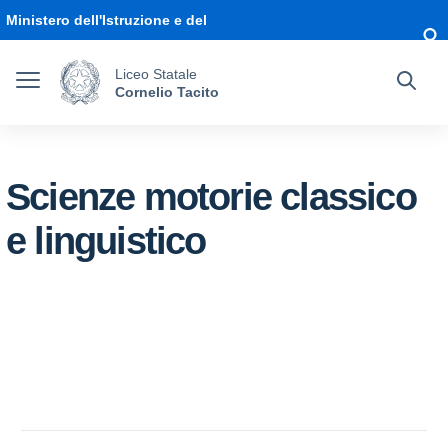
Vai ai contenuti
Vai al menu di navigazione
Vai al footer
Ministero dell'Istruzione e del
Merito
Liceo Statale
Cornelio Tacito
Scienze motorie classico
e linguistico