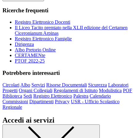
Ricerche frequenti
Registro Elettronico Docenti
Il Liceo Tacito premiato nella XLII edizione del Certamen
Ciceronianum Arpinas
Registro Elettronico Famiglie
Dirigenza
Albo Pretorio Online
CERTAMENte
PTOF 2022-25
Potrebbero interessarti
Circolari
Albo
Servizi
Risorse Documentali
Sicurezza
Laboratori
Progetti
Organi Collegiali
Regolamenti di Istituto
Modulistica
POF
Biblioteca
Sedi
Registro Elettronico
Palestra
Calendario
Commissioni
Dipartimenti
Privacy
USR - Ufficio Scolastico
Regionale
Accedi ai servizi