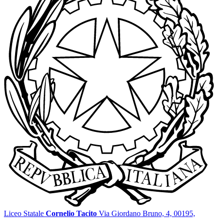
Liceo Statale
Cornelio Tacito
Via Giordano Bruno, 4, 00195,