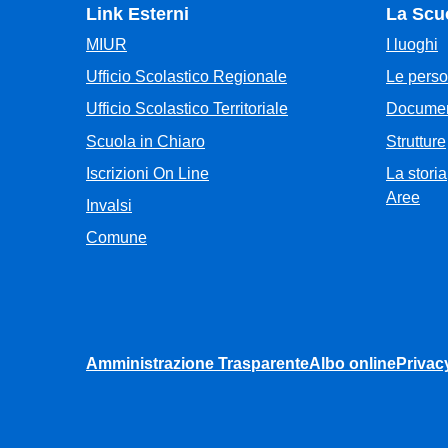
Link Esterni
La Scu
MIUR
I luoghi
Ufficio Scolastico Regionale
Le pers
Ufficio Scolastico Territoriale
Documen
Scuola in Chiaro
Strutture
Iscrizioni On Line
La storia
Aree
Invalsi
Comune
Amministrazione Trasparente
Albo online
Privac