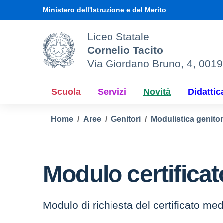
Vai ai contenuti
Vai al menu di navigazione
Vai al footer
Ministero dell'Istruzione e del Merito
Liceo Statale
Cornelio Tacito
Via Giordano Bruno, 4, 001
Scuola
Servizi
Novità
Didattic
Home
Aree
Genitori
Modulistica genitor
Modulo certifica
Modulo di richiesta del certificato med