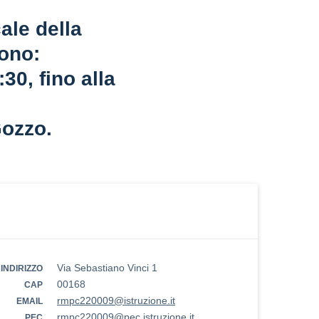
ale della
sono:
:30, fino alla
Gozzo.
Via Sebastiano Vinci 1
INDIRIZZO
00168
CAP
rmpc220009@istruzione.it
EMAIL
rmpc220009@pec.istruzione.it
PEC