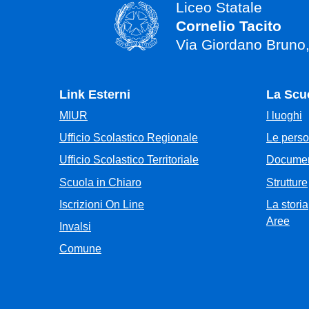
Liceo Statale
Cornelio Tacito
Via Giordano Bruno
Link Esterni
La Scu
MIUR
I luoghi
Ufficio Scolastico Regionale
Le pers
Ufficio Scolastico Territoriale
Documen
Scuola in Chiaro
Strutture
Iscrizioni On Line
La storia
Aree
Invalsi
Comune