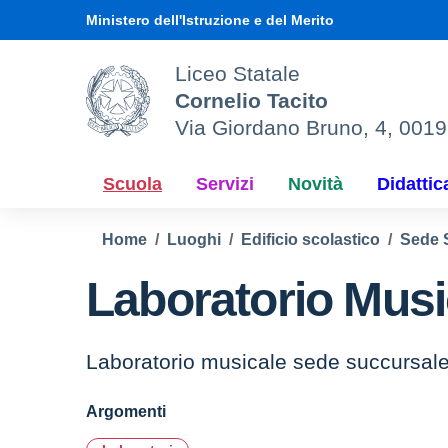
Vai ai contenuti
Vai al menu di navigazione
Vai al footer
Ministero dell'Istruzione e del Merito
Liceo Statale
Cornelio Tacito
Via Giordano Bruno, 4, 001
Scuola
Servizi
Novità
Didattic
Home
Luoghi
Edificio scolastico
Sede 
Laboratorio Musi
Laboratorio musicale sede succursal
Argomenti