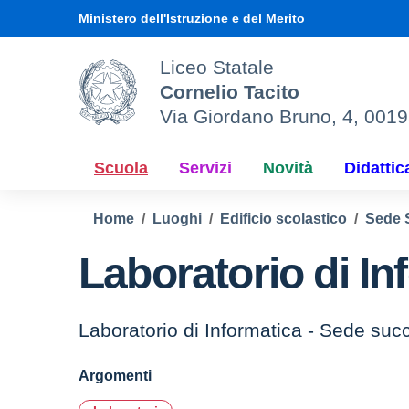
Vai ai contenuti
Vai al menu di navigazione
Vai al footer
Ministero dell'Istruzione e del Merito
Liceo Statale
Cornelio Tacito
Via Giordano Bruno, 4, 001
Scuola
Servizi
Novità
Didattic
Home
Luoghi
Edificio scolastico
Sede 
Laboratorio di I
Laboratorio di Informatica - Sede suc
Argomenti