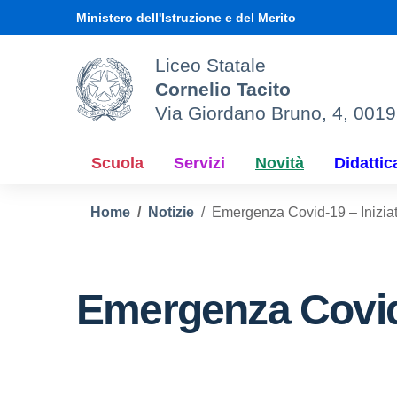
Vai ai contenuti
Vai al menu di navigazione
Vai al footer
Ministero dell'Istruzione e del Merito
Liceo Statale
Cornelio Tacito
Via Giordano Bruno, 4, 001
Scuola
Servizi
Novità
Didattic
Home
Notizie
Emergenza Covid-19 – Iniziati
Emergenza Covid-1