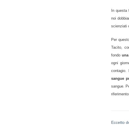
In questa 
noi dobbia
scienziati
Per questo
Tacito, co
fondo
una
ogni giorn
contagio.
sangue pr
sangue. Pe
riferimento
Eccetto d