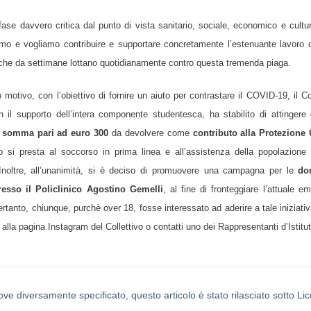
fase davvero critica dal punto di vista sanitario, sociale, economico e cultu
mo e vogliamo contribuire e supportare concretamente l’estenuante lavoro 
 che da settimane lottano quotidianamente contro questa tremenda piaga.
 motivo, con l’obiettivo di fornire un aiuto per contrastare il COVID-19, il Col
n il supporto dell’intera componente studentesca, ha stabilito di attingere 
 somma pari ad euro 300
da devolvere come
contributo alla Protezione 
o si presta al soccorso in prima linea e all’assistenza della popolazione 
 Inoltre, all’unanimità, si è deciso di promuovere una campagna per le
do
esso il Policlinico Agostino Gemelli
, al fine di fronteggiare l’attuale e
rtanto, chiunque, purchè over 18, fosse interessato ad aderire a tale iniziativ
 alla pagina Instagram del Collettivo o contatti uno dei Rappresentanti d’Istitut
ove diversamente specificato, questo articolo è stato rilasciato sotto L