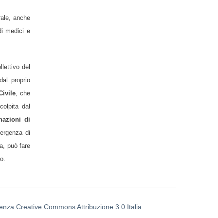
rale, anche
di medici e
lettivo del
dal proprio
Civile
, che
colpita dal
nazioni di
mergenza di
a, può fare
o.
icenza Creative Commons Attribuzione 3.0 Italia.