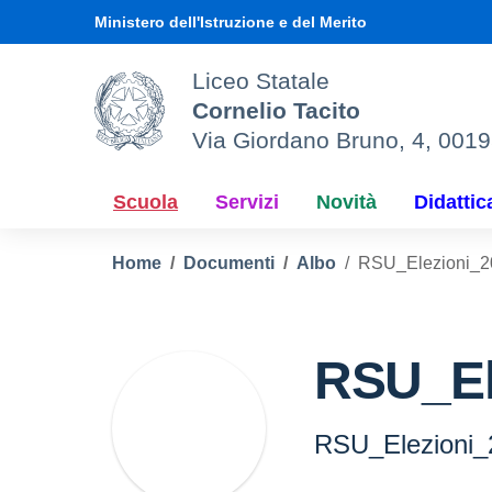
Vai ai contenuti
Vai al menu di navigazione
Vai al footer
Ministero dell'Istruzione e del Merito
Liceo Statale
Cornelio Tacito
Via Giordano Bruno, 4, 001
Scuola
Servizi
Novità
Didattic
Home
Documenti
Albo
RSU_Elezioni_2
RSU_El
RSU_Elezioni_