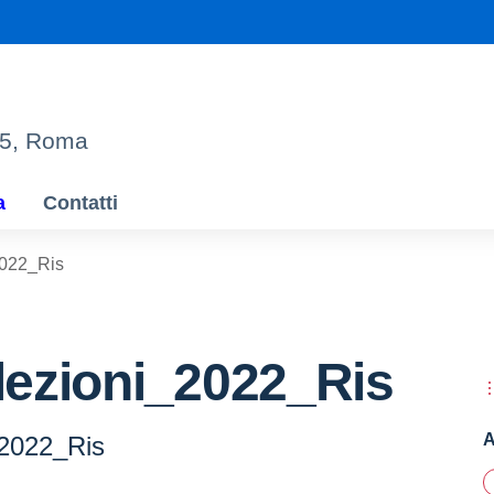
95, Roma
a
Contatti
022_Ris
ezioni_2022_Ris
A
2022_Ris