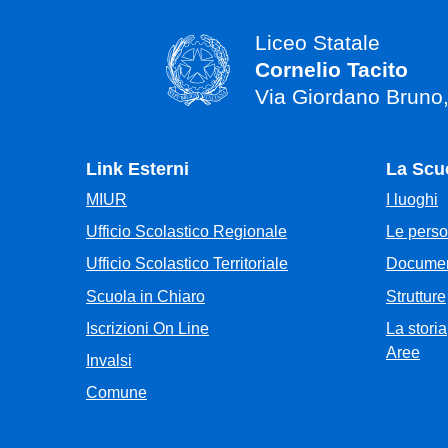
Liceo Statale
Cornelio Tacito
Via Giordano Bruno
Link Esterni
La Scu
MIUR
I luoghi
Ufficio Scolastico Regionale
Le pers
Ufficio Scolastico Territoriale
Documen
Scuola in Chiaro
Strutture
Iscrizioni On Line
La storia
Aree
Invalsi
Comune