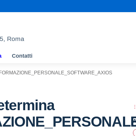
95, Roma
a
Contatti
ina FORMAZIONE_PERSONALE_SOFTWARE_AXIOS
etermina
ZIONE_PERSONAL
A