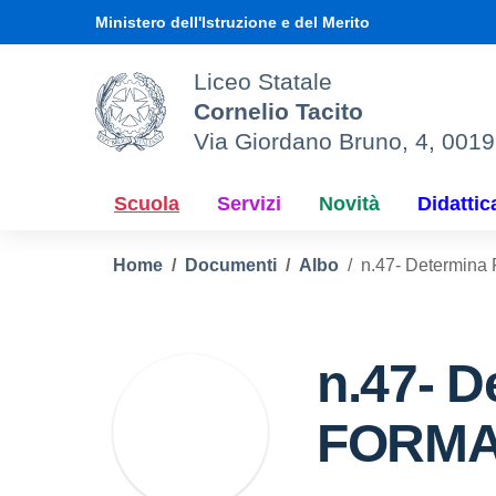
Vai ai contenuti
Vai al menu di navigazione
Vai al footer
Ministero dell'Istruzione e del Merito
Liceo Statale
Cornelio Tacito
Via Giordano Bruno, 4, 001
Scuola
Servizi
Novità
Didattic
Home
Documenti
Albo
n.47- Determ
n.47- D
FORMA