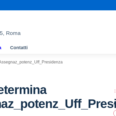
95, Roma
a
Contatti
 Assegnaz_potenz_Uff_Presidenza
etermina
az_potenz_Uff_Pres
A