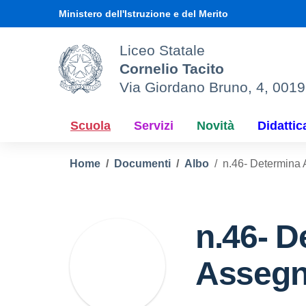
Vai ai contenuti
Vai al menu di navigazione
Vai al footer
Ministero dell'Istruzione e del Merito
Liceo Statale
Cornelio Tacito
Via Giordano Bruno, 4, 001
Scuola
Servizi
Novità
Didattic
Home
Documenti
Albo
n.46- Determina
n.46- D
Assegn