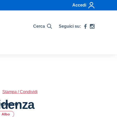
Accedi
Cerca
Seguici su:
Stampa / Condividi
idenza
rgomenti
Albo