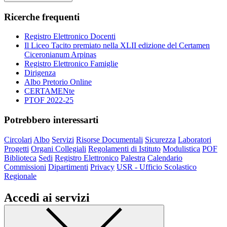
Ricerche frequenti
Registro Elettronico Docenti
Il Liceo Tacito premiato nella XLII edizione del Certamen
Ciceronianum Arpinas
Registro Elettronico Famiglie
Dirigenza
Albo Pretorio Online
CERTAMENte
PTOF 2022-25
Potrebbero interessarti
Circolari
Albo
Servizi
Risorse Documentali
Sicurezza
Laboratori
Progetti
Organi Collegiali
Regolamenti di Istituto
Modulistica
POF
Biblioteca
Sedi
Registro Elettronico
Palestra
Calendario
Commissioni
Dipartimenti
Privacy
USR - Ufficio Scolastico
Regionale
Accedi ai servizi