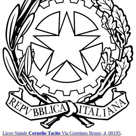
Liceo Statale
Cornelio Tacito
Via Giordano Bruno, 4, 00195,