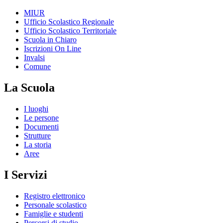
MIUR
Ufficio Scolastico Regionale
Ufficio Scolastico Territoriale
Scuola in Chiaro
Iscrizioni On Line
Invalsi
Comune
La Scuola
I luoghi
Le persone
Documenti
Strutture
La storia
Aree
I Servizi
Registro elettronico
Personale scolastico
Famiglie e studenti
Percorsi di studio