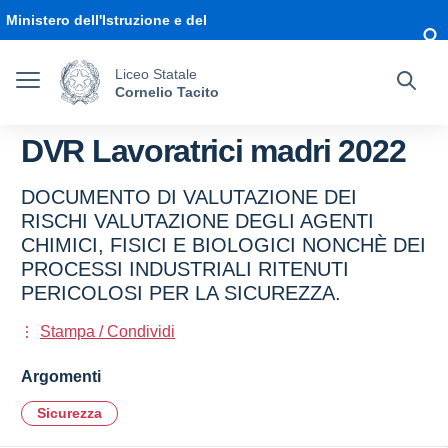
Vai ai contenuti
Vai al menu di navigazione
Vai al footer
Ministero dell'Istruzione e del
Merito
Liceo Statale
Cornelio Tacito
DVR Lavoratrici madri 2022
DOCUMENTO DI VALUTAZIONE DEI
RISCHI VALUTAZIONE DEGLI AGENTI
CHIMICI, FISICI E BIOLOGICI NONCHÈ DEI
PROCESSI INDUSTRIALI RITENUTI
PERICOLOSI PER LA SICUREZZA.
Stampa / Condividi
Argomenti
Sicurezza