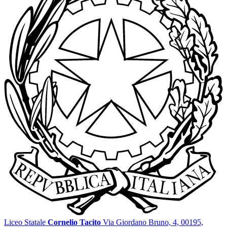
Liceo Statale
Cornelio Tacito
Via Giordano Bruno, 4, 00195,