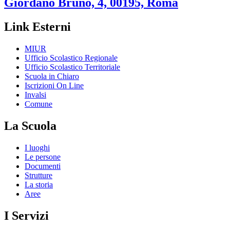
Giordano Bruno, 4, 00195, Roma
Link Esterni
MIUR
Ufficio Scolastico Regionale
Ufficio Scolastico Territoriale
Scuola in Chiaro
Iscrizioni On Line
Invalsi
Comune
La Scuola
I luoghi
Le persone
Documenti
Strutture
La storia
Aree
I Servizi