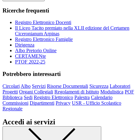
Ricerche frequenti
Registro Elettronico Docenti
Il Liceo Tacito premiato nella XLII edizione del Certamen
Ciceronianum Arpinas
Registro Elettronico Famiglie
Dirigenza
Albo Pretorio Online
CERTAMENte
PTOF 2022-25
Potrebbero interessarti
Circolari
Albo
Servizi
Risorse Documentali
Sicurezza
Laboratori
Progetti
Organi Collegiali
Regolamenti di Istituto
Modulistica
POF
Biblioteca
Sedi
Registro Elettronico
Palestra
Calendario
Commissioni
Dipartimenti
Privacy
USR - Ufficio Scolastico
Regionale
Accedi ai servizi