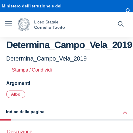
Vai ai contenuti
Vai al menu di navigazione
Vai al footer
Ministero dell'Istruzione e del
Merito
Liceo Statale
Cornelio Tacito
Determina_Campo_Vela_2019
Determina_Campo_Vela_2019
Stampa / Condividi
Argomenti
Albo
Indice della pagina
Descrizione