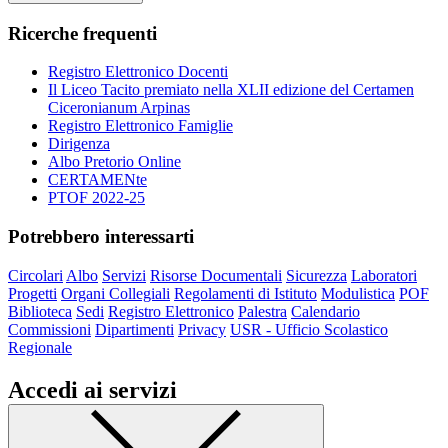
Ricerche frequenti
Registro Elettronico Docenti
Il Liceo Tacito premiato nella XLII edizione del Certamen
Ciceronianum Arpinas
Registro Elettronico Famiglie
Dirigenza
Albo Pretorio Online
CERTAMENte
PTOF 2022-25
Potrebbero interessarti
Circolari
Albo
Servizi
Risorse Documentali
Sicurezza
Laboratori
Progetti
Organi Collegiali
Regolamenti di Istituto
Modulistica
POF
Biblioteca
Sedi
Registro Elettronico
Palestra
Calendario
Commissioni
Dipartimenti
Privacy
USR - Ufficio Scolastico
Regionale
Accedi ai servizi