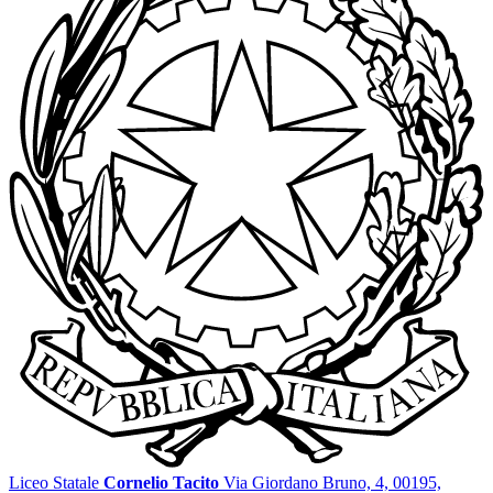
Liceo Statale
Cornelio Tacito
Via Giordano Bruno, 4, 00195,