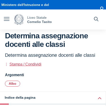
Vai ai contenuti
Vai al menu di navigazione
Vai al footer
Ministero dell'Istruzione e del
Merito
Liceo Statale
Cornelio Tacito
Determina assegnazione
docenti alle classi
Determina assegnazione docenti alle classi
Stampa / Condividi
Argomenti
Albo
Indice della pagina