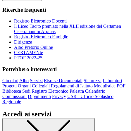
Ricerche frequenti
Registro Elettronico Docenti
Il Liceo Tacito premiato nella XLII edizione del Certamen
Ciceronianum Arpinas
Registro Elettronico Famiglie
Dirigenza
Albo Pretorio Online
CERTAMENte
PTOF 2022-25
Potrebbero interessarti
Circolari
Albo
Servizi
Risorse Documentali
Sicurezza
Laboratori
Progetti
Organi Collegiali
Regolamenti di Istituto
Modulistica
POF
Biblioteca
Sedi
Registro Elettronico
Palestra
Calendario
Commissioni
Dipartimenti
Privacy
USR - Ufficio Scolastico
Regionale
Accedi ai servizi