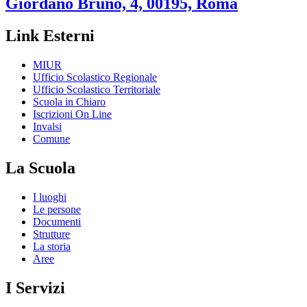
Giordano Bruno, 4, 00195, Roma
Link Esterni
MIUR
Ufficio Scolastico Regionale
Ufficio Scolastico Territoriale
Scuola in Chiaro
Iscrizioni On Line
Invalsi
Comune
La Scuola
I luoghi
Le persone
Documenti
Strutture
La storia
Aree
I Servizi