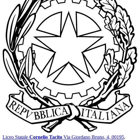
Liceo Statale
Cornelio Tacito
Via Giordano Bruno, 4, 00195,