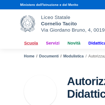
Vai ai contenuti
Vai al menu di navigazione
Vai al footer
Ministero dell'Istruzione e del Merito
Liceo Statale
Cornelio Tacito
Via Giordano Bruno, 4, 001
Scuola
Servizi
Novità
Didattic
Home
Documenti
Modulistica
Autorizza
Autoriz
Didatti