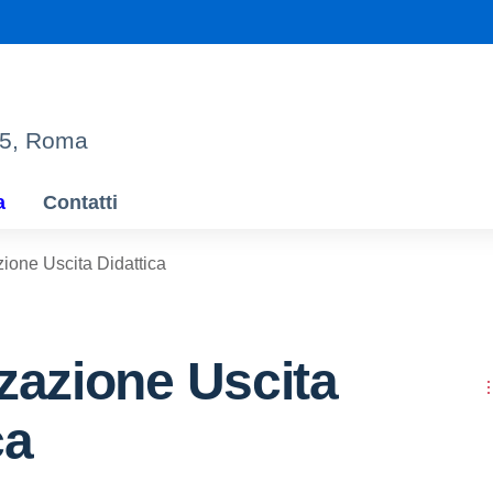
95, Roma
a
Contatti
zione Uscita Didattica
zazione Uscita
ca