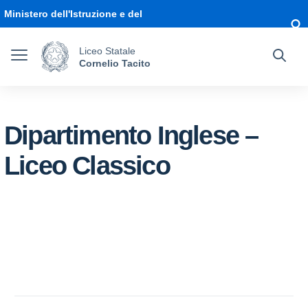
Vai ai contenuti
Vai al menu di navigazione
Vai al footer
Ministero dell'Istruzione e del
Merito
Liceo Statale
Cornelio Tacito
Dipartimento Inglese –
Liceo Classico