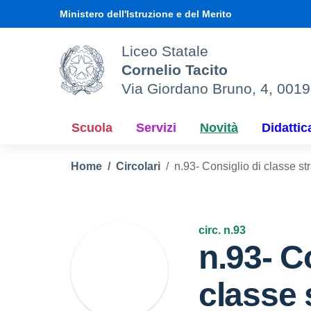
Vai ai contenuti
Vai al menu di navigazione
Vai al footer
Ministero dell'Istruzione e del Merito
Liceo Statale
Cornelio Tacito
Via Giordano Bruno, 4, 001
Scuola
Servizi
Novità
Didattic
Home
Circolari
n.93- Consiglio di classe st
circ. n.93
n.93- C
classe 