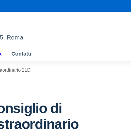
95, Roma
a
Contatti
raordinario 2LD
onsiglio di
straordinario