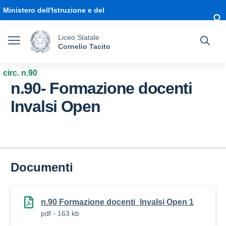
Vai ai contenuti
Vai al menu di navigazione
Vai al footer
Ministero dell'Istruzione e del
Merito
Liceo Statale
Cornelio Tacito
circ. n.90
n.90- Formazione docenti
Invalsi Open
Documenti
n.90 Formazione docenti_Invalsi Open 1
pdf - 163 kb