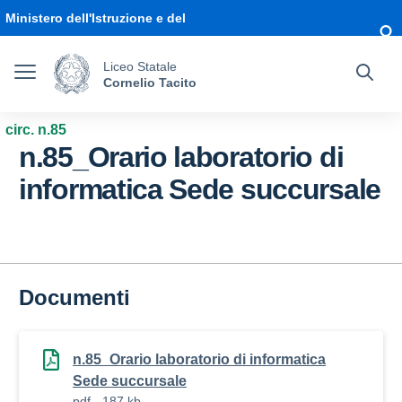
Vai ai contenuti
Vai al menu di navigazione
Vai al footer
Ministero dell'Istruzione e del
Merito
Liceo Statale
Cornelio Tacito
circ. n.85
n.85_Orario laboratorio di
informatica Sede succursale
Documenti
n.85_Orario laboratorio di informatica
Sede succursale
pdf - 187 kb