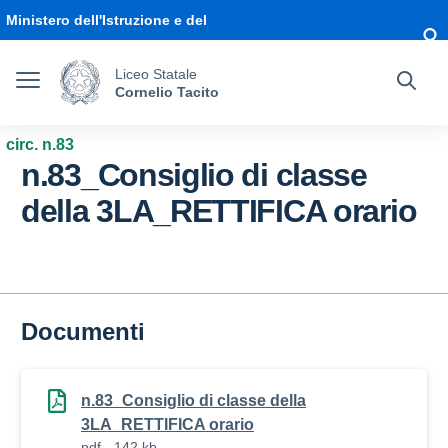
Vai ai contenuti
Vai al menu di navigazione
Vai al footer
Ministero dell'Istruzione e del
Merito
Liceo Statale
Cornelio Tacito
circ. n.83
n.83_Consiglio di classe
della 3LA_RETTIFICA orario
Documenti
n.83_Consiglio di classe della
3LA_RETTIFICA orario
pdf - 142 kb