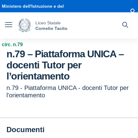
Vai ai contenuti
Vai al menu di navigazione
Vai al footer
Ministero dell'Istruzione e del
Merito
Liceo Statale
Cornelio Tacito
circ. n.79
n.79 – Piattaforma UNICA –
docenti Tutor per
l’orientamento
n.79 - Piattaforma UNICA - docenti Tutor per
l'orientamento
Documenti