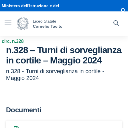
Vai ai contenuti
Vai al menu di navigazione
Vai al footer
Ministero dell'Istruzione e del
Merito
Liceo Statale
Cornelio Tacito
circ. n.328
n.328 – Turni di sorveglianza
in cortile – Maggio 2024
n.328 - Turni di sorveglianza in cortile -
Maggio 2024
Documenti