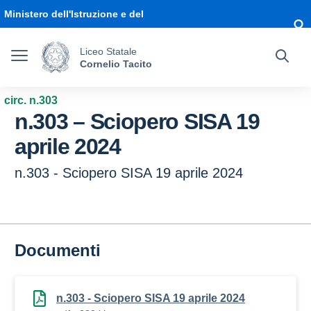
Vai ai contenuti
Vai al menu di navigazione
Vai al footer
Ministero dell'Istruzione e del
Merito
Liceo Statale
Cornelio Tacito
circ. n.303
n.303 – Sciopero SISA 19
aprile 2024
n.303 - Sciopero SISA 19 aprile 2024
Documenti
n.303 - Sciopero SISA 19 aprile 2024