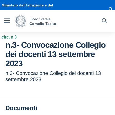
Vai ai contenuti
Vai al menu di navigazione
Vai al footer
Ministero dell'Istruzione e del
Merito
Liceo Statale
Cornelio Tacito
circ. n.3
n.3- Convocazione Collegio
dei docenti 13 settembre
2023
n.3- Convocazione Collegio dei docenti 13
settembre 2023
Documenti