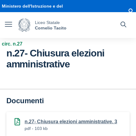
Vai ai contenuti
Vai al menu di navigazione
Vai al footer
Ministero dell'Istruzione e del
Merito
Liceo Statale
Cornelio Tacito
circ. n.27
n.27- Chiusura elezioni
amministrative
Documenti
n.27- Chiusura elezioni amministrative. 3
pdf - 103 kb