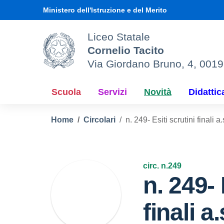
Vai ai contenuti
Vai al menu di navigazione
Vai al footer
Ministero dell'Istruzione e del Merito
Liceo Statale
Cornelio Tacito
Via Giordano Bruno, 4, 001
Scuola
Servizi
Novità
Didattic
Home
Circolari
n. 249- Esiti scrutini finali 
circ. n.249
n. 249- 
finali a