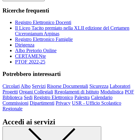
Ricerche frequenti
Registro Elettronico Docenti
Il Liceo Tacito premiato nella XLII edizione del Certamen
Ciceronianum Arpinas
Registro Elettronico Famiglie
Dirigenza
Albo Pretorio Online
CERTAMENte
PTOF 2022-25
Potrebbero interessarti
Circolari
Albo
Servizi
Risorse Documentali
Sicurezza
Laboratori
Progetti
Organi Collegiali
Regolamenti di Istituto
Modulistica
POF
Biblioteca
Sedi
Registro Elettronico
Palestra
Calendario
Commissioni
Dipartimenti
Privacy
USR - Ufficio Scolastico
Regionale
Accedi ai servizi