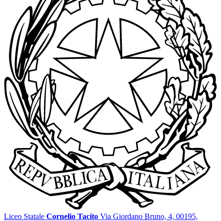
Liceo Statale
Cornelio Tacito
Via Giordano Bruno, 4, 00195,