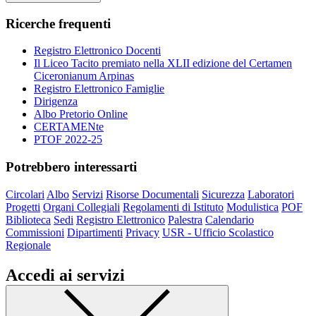
Ricerche frequenti
Registro Elettronico Docenti
Il Liceo Tacito premiato nella XLII edizione del Certamen
Ciceronianum Arpinas
Registro Elettronico Famiglie
Dirigenza
Albo Pretorio Online
CERTAMENte
PTOF 2022-25
Potrebbero interessarti
Circolari
Albo
Servizi
Risorse Documentali
Sicurezza
Laboratori
Progetti
Organi Collegiali
Regolamenti di Istituto
Modulistica
POF
Biblioteca
Sedi
Registro Elettronico
Palestra
Calendario
Commissioni
Dipartimenti
Privacy
USR - Ufficio Scolastico
Regionale
Accedi ai servizi