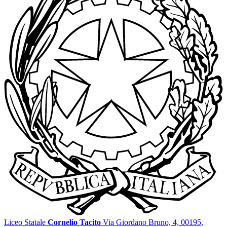
Liceo Statale
Cornelio Tacito
Via Giordano Bruno, 4, 00195,