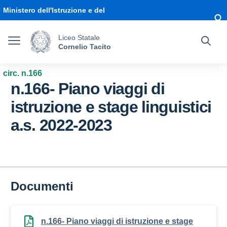
Vai ai contenuti
Vai al menu di navigazione
Vai al footer
Ministero dell'Istruzione e del
Merito
Liceo Statale
Cornelio Tacito
circ. n.166
n.166- Piano viaggi di
istruzione e stage linguistici
a.s. 2022-2023
Documenti
n.166- Piano viaggi di istruzione e stage