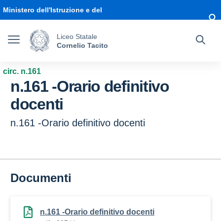
Vai ai contenuti
Vai al menu di navigazione
Vai al footer
Ministero dell'Istruzione e del
Merito
Liceo Statale
Cornelio Tacito
circ. n.161
n.161 -Orario definitivo
docenti
n.161 -Orario definitivo docenti
Documenti
n.161 -Orario definitivo docenti