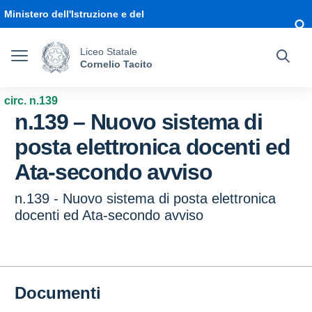
Vai ai contenuti
Vai al menu di navigazione
Vai al footer
Ministero dell'Istruzione e del
Merito
Liceo Statale
Cornelio Tacito
circ. n.139
n.139 – Nuovo sistema di
posta elettronica docenti ed
Ata-secondo avviso
n.139 - Nuovo sistema di posta elettronica
docenti ed Ata-secondo avviso
Documenti