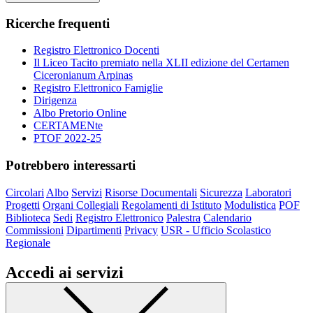
Ricerche frequenti
Registro Elettronico Docenti
Il Liceo Tacito premiato nella XLII edizione del Certamen
Ciceronianum Arpinas
Registro Elettronico Famiglie
Dirigenza
Albo Pretorio Online
CERTAMENte
PTOF 2022-25
Potrebbero interessarti
Circolari
Albo
Servizi
Risorse Documentali
Sicurezza
Laboratori
Progetti
Organi Collegiali
Regolamenti di Istituto
Modulistica
POF
Biblioteca
Sedi
Registro Elettronico
Palestra
Calendario
Commissioni
Dipartimenti
Privacy
USR - Ufficio Scolastico
Regionale
Accedi ai servizi