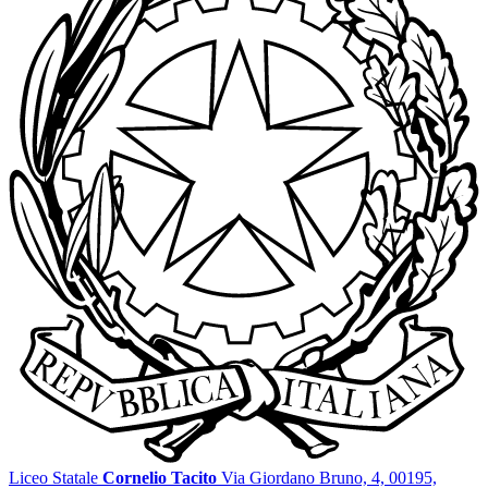
Liceo Statale
Cornelio Tacito
Via Giordano Bruno, 4, 00195,