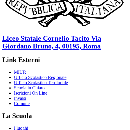
Liceo Statale
Cornelio Tacito
Via
Giordano Bruno, 4, 00195, Roma
Link Esterni
MIUR
Ufficio Scolastico Regionale
Ufficio Scolastico Territoriale
Scuola in Chiaro
Iscrizioni On Line
Invalsi
Comune
La Scuola
I luoghi