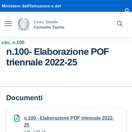
Vai ai contenuti
Vai al menu di navigazione
Vai al footer
Ministero dell'Istruzione e del
Merito
Liceo Statale
Cornelio Tacito
circ. n.100
n.100- Elaborazione POF
triennale 2022-25
Documenti
n.100 - Elaborazione POF triennale 2022-
25
pdf - 131 kb