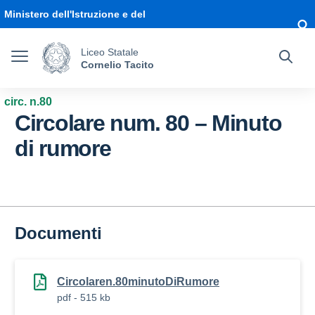
Vai ai contenuti
Vai al menu di navigazione
Vai al footer
Ministero dell'Istruzione e del
Merito
Liceo Statale
Cornelio Tacito
circ. n.80
Circolare num. 80 – Minuto
di rumore
Documenti
Circolaren.80minutoDiRumore
pdf - 515 kb