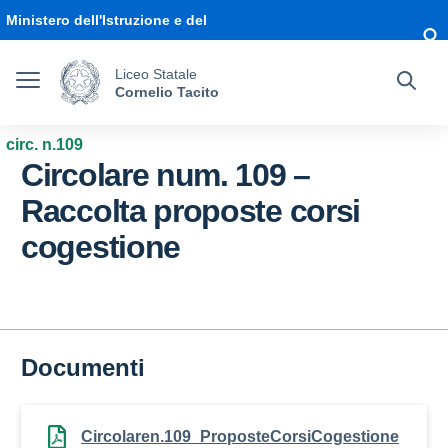
Vai ai contenuti
Vai al menu di navigazione
Vai al footer
Ministero dell'Istruzione e del
Merito
Liceo Statale
Cornelio Tacito
circ. n.109
Circolare num. 109 –
Raccolta proposte corsi
cogestione
Documenti
Circolaren.109_ProposteCorsiCogestione