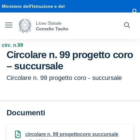
Vai ai contenuti
Vai al menu di navigazione
Vai al footer
Ministero dell'Istruzione e del
Merito
Liceo Statale
Cornelio Tacito
circ. n.99
Circolare n. 99 progetto coro
– succursale
Circolare n. 99 progetto coro - succursale
Documenti
circolare n. 99 progettocoro succursale