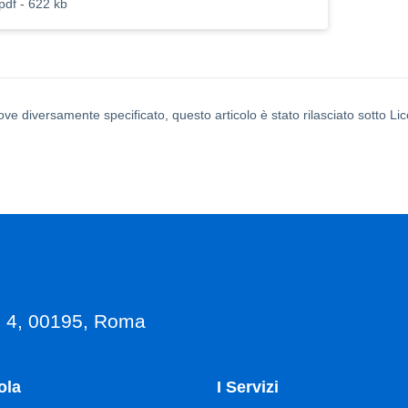
pdf - 622 kb
ove diversamente specificato, questo articolo è stato rilasciato sotto L
, 4, 00195, Roma
ola
I Servizi