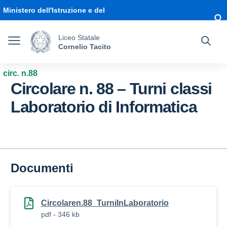
Vai ai contenuti
Vai al menu di navigazione
Vai al footer
Ministero dell'Istruzione e del
Merito
Liceo Statale
Cornelio Tacito
circ. n.88
Circolare n. 88 – Turni classi
Laboratorio di Informatica
Documenti
Circolaren.88_TurniInLaboratorio
pdf - 346 kb