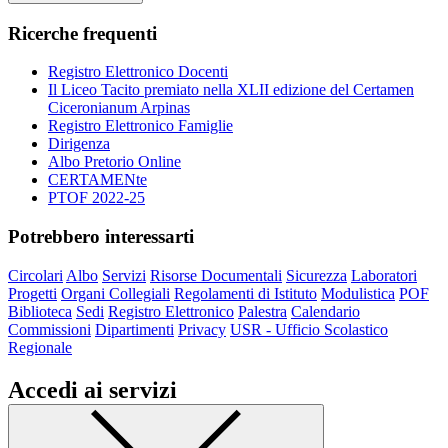
Ricerche frequenti
Registro Elettronico Docenti
Il Liceo Tacito premiato nella XLII edizione del Certamen
Ciceronianum Arpinas
Registro Elettronico Famiglie
Dirigenza
Albo Pretorio Online
CERTAMENte
PTOF 2022-25
Potrebbero interessarti
Circolari
Albo
Servizi
Risorse Documentali
Sicurezza
Laboratori
Progetti
Organi Collegiali
Regolamenti di Istituto
Modulistica
POF
Biblioteca
Sedi
Registro Elettronico
Palestra
Calendario
Commissioni
Dipartimenti
Privacy
USR - Ufficio Scolastico
Regionale
Accedi ai servizi