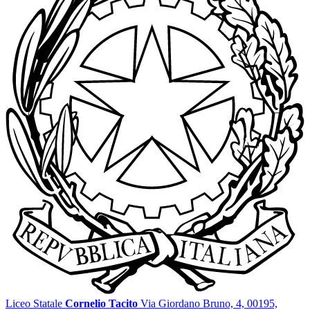
Liceo Statale
Cornelio Tacito
Via Giordano Bruno, 4, 00195,